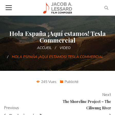
Hola España ¡Aquí estamos! Tesla
Commercial
ACCUEIL
VIDEO
HOLA ESPAÑA ¡AQUÍ ESTAMOS! TESLA COMMERCIAL
245 Vues
Publicité
Next
The Shoreline Project – The
Previous
Ciliwung River